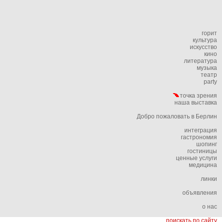
горит
культура
искусство
кино
литература
музыка
театр
party
точка зрения
наша выставка
Добро пожаловать в Берлин
интеграция
гастрономия
шопинг
гостиницы
ценные услуги
медицина
линки
объявления
о нас
поискать по сайту